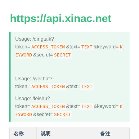
https://api.xinac.net
Usage: /dingtalk?
token=
ACCESS_TOKEN
&text=
TEXT
&keyword=
K
EYWORD
&secret=
SECRET
Usage: /wechat?
token=
ACCESS_TOKEN
&text=
TEXT
Usage: /feishu?
token=
ACCESS_TOKEN
&text=
TEXT
&keyword=
K
EYWORD
&secret=
SECRET
名称
说明
备注